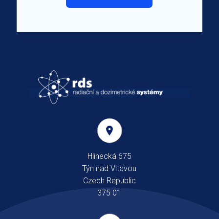
Hlinecká 675
Týn nad Vltavou
Czech Republic
375 01