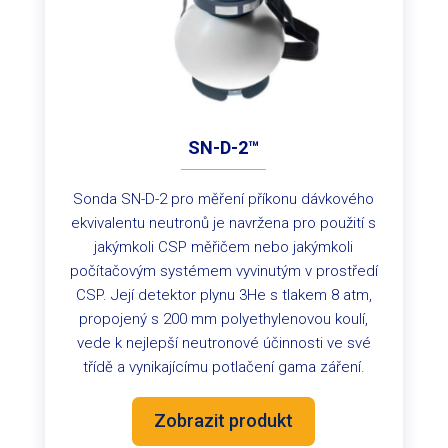
SN-D-2™
Sonda SN-D-2 pro měření příkonu dávkového
ekvivalentu neutronů je navržena pro použití s
jakýmkoli CSP měřičem nebo jakýmkoli
počítačovým systémem vyvinutým v prostředí
CSP. Její detektor plynu 3He s tlakem 8 atm,
propojený s 200 mm polyethylenovou koulí,
vede k nejlepší neutronové účinnosti ve své
třídě a vynikajícímu potlačení gama záření.
Zobrazit produkt