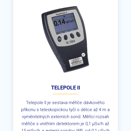
TELEPOLE II
Telepole II je sestava měřiče dávkového
příkonu s teleskopickou tyčí o délce až 4 m a
vyměnitelných externích sond. Měřící rozsah
měřiče s vnitřním detektorem je 0,1 µSv/h až
15 mSv/h, s externí sondou WR
od 0,1 µSv/h