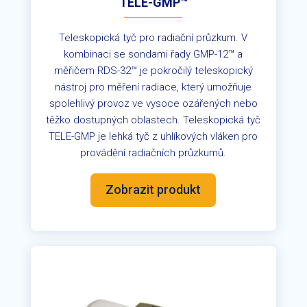
TELE-GMP™
Teleskopická tyč pro radiační průzkum. V
kombinaci se sondami řady GMP-12™ a
měřičem RDS-32™ je pokročilý teleskopický
nástroj pro měření radiace, který umožňuje
spolehlivý provoz ve vysoce ozářených nebo
těžko dostupných oblastech. Teleskopická tyč
TELE-GMP je lehká tyč z uhlíkových vláken pro
provádění radiačních průzkumů.
Zobrazit produkt