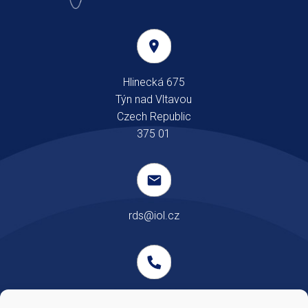
Hlinecká 675
Týn nad Vltavou
Czech Republic
375 01
rds@iol.cz
Telefon: +420 385 732 898