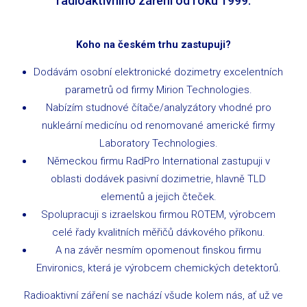
radioaktivního záření od roku 1999.
Koho na českém trhu zastupuji?
Dodávám osobní elektronické dozimetry excelentních
parametrů od firmy Mirion Technologies.
Nabízím studnové čítače/analyzátory vhodné pro
nukleární medicínu od renomované americké firmy
Laboratory Technologies.
Německou firmu RadPro International zastupuji v
oblasti dodávek pasivní dozimetrie, hlavně TLD
elementů a jejich čteček.
Spolupracuji s izraelskou firmou ROTEM, výrobcem
celé řady kvalitních měřičů dávkového příkonu.
A na závěr nesmím opomenout finskou firmu
Environics, která je výrobcem chemických detektorů.
Radioaktivní záření se nachází všude kolem nás, ať už ve