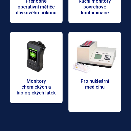
Přenosné
Ruční monitory
operativní měřiče
povrchové
dávkového příkonu
kontaminace
Monitory
Pro nukleární
chemických a
medicínu
biologických látek